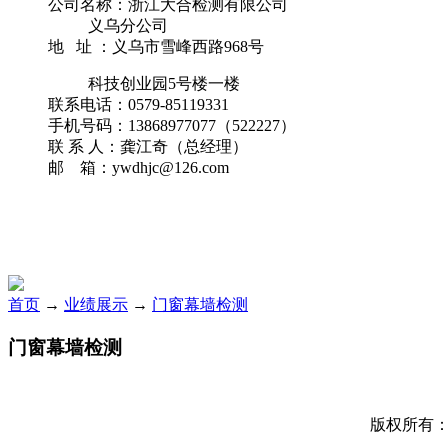
公司名称：浙江大合检测有限公司
义乌分公司
地 址 ：义乌市雪峰西路968号
科技创业园5号楼一楼
联系电话：0579-85119331
手机号码：13868977077（522227）
联 系 人：龚江奇（总经理）
邮 箱：ywdhjc@126.com
首页
→
业绩展示
→
门窗幕墙检测
门窗幕墙检测
版权所有