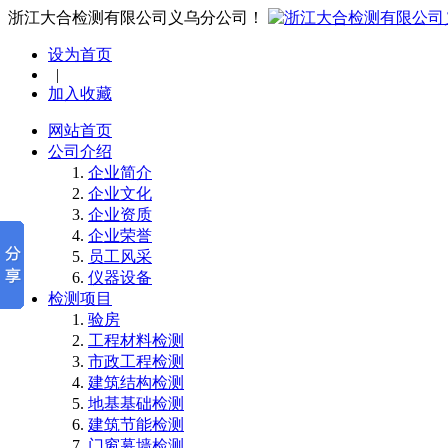
浙江大合检测有限公司义乌分公司！
设为首页
|
加入收藏
网站首页
公司介绍
企业简介
企业文化
企业资质
企业荣誉
员工风采
仪器设备
检测项目
验房
工程材料检测
市政工程检测
建筑结构检测
地基基础检测
建筑节能检测
门窗幕墙检测