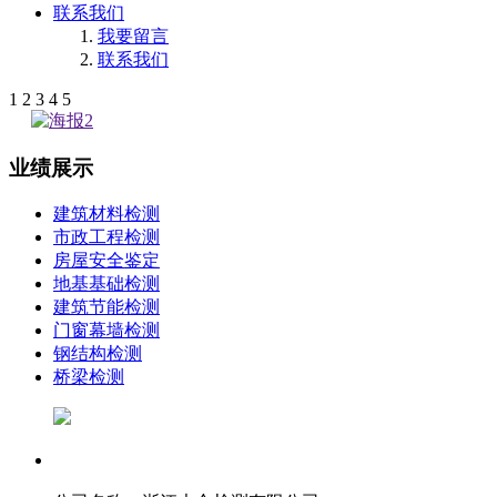
联系我们
我要留言
联系我们
1
2
3
4
5
业绩展示
建筑材料检测
市政工程检测
房屋安全鉴定
地基基础检测
建筑节能检测
门窗幕墙检测
钢结构检测
桥梁检测