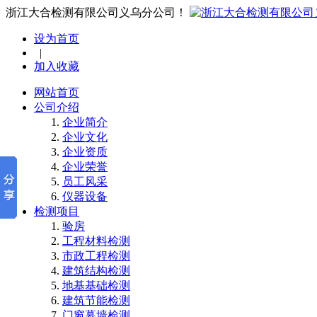
浙江大合检测有限公司义乌分公司！
设为首页
|
加入收藏
网站首页
公司介绍
企业简介
企业文化
企业资质
企业荣誉
员工风采
仪器设备
检测项目
验房
工程材料检测
市政工程检测
建筑结构检测
地基基础检测
建筑节能检测
门窗幕墙检测