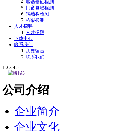
地基基础检测
门窗幕墙检测
钢结构检测
桥梁检测
人才招聘
人才招聘
下载中心
联系我们
我要留言
联系我们
1
2
3
4
5
公司介绍
企业简介
企业文化