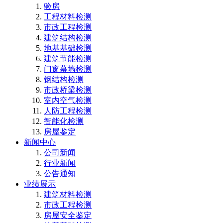
验房
工程材料检测
市政工程检测
建筑结构检测
地基基础检测
建筑节能检测
门窗幕墙检测
钢结构检测
市政桥梁检测
室内空气检测
人防工程检测
智能化检测
房屋鉴定
新闻中心
公司新闻
行业新闻
公告通知
业绩展示
建筑材料检测
市政工程检测
房屋安全鉴定