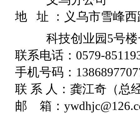
地 址 ：义乌市雪峰西路
科技创业园5号楼
联系电话：0579-851193
手机号码：1386897707
联 系 人：龚江奇（总
邮 箱：ywdhjc@126.