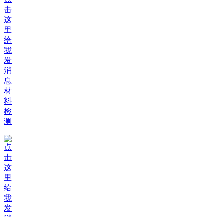
材
料
检
测