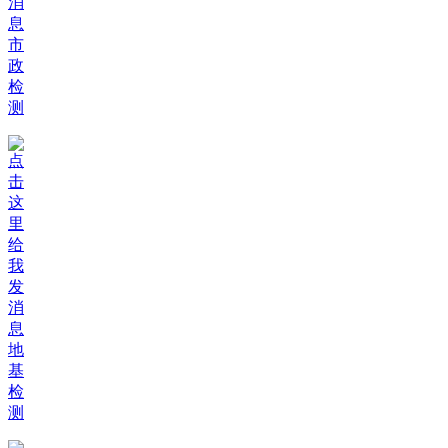
市
政
检
测
地
基
检
测