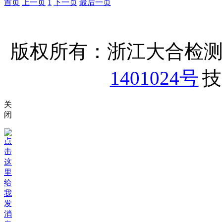
首页
上一页
1
下一页
最后一页
版权所有：浙江大合检
1401024号
技
关
闭