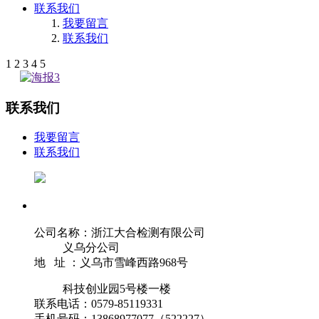
联系我们
我要留言
联系我们
1
2
3
4
5
联系我们
我要留言
联系我们
公司名称：浙江大合检测有限公司
义乌分公司
地 址 ：义乌市雪峰西路968号
科技创业园5号楼一楼
联系电话：0579-85119331
手机号码：13868977077（522227）