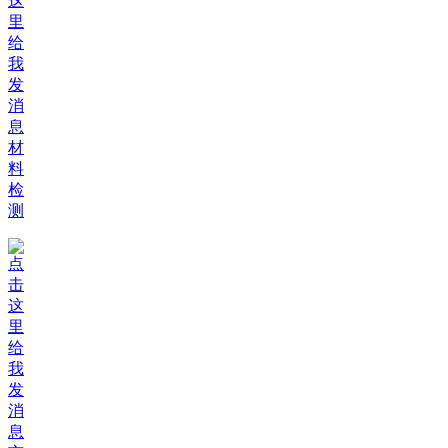
材
料
检
测