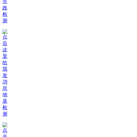
市
政
检
测
地
基
检
测